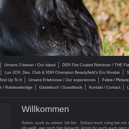
Unsere 2-beiner / Our biped
DER Flat Coated Retriever / THE Fla
Lux JCH, Deu. Club & VDH Champion Beautyfield's Eru Ilúvatar
S
ind Up To It
Unsere Erlebnisse / Our experiences
Fotos / Picture
 / Rainbowbridge
Gästebuch / Guestbook
Kontakt / Contact
L
Willkommen
Schön, euch zu sehen. Ich bin . Schaut euch ruhig bei mir
ich weiß, wer mich hier besucht, könnt ihr euch auch gern