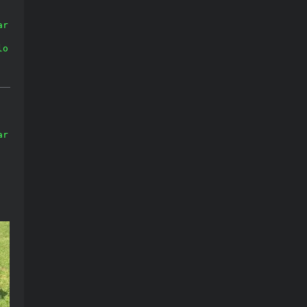
r 
o 
r 