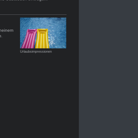
 meinem
b.
Urlaubsimpressionen